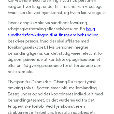
kan vi betale med forsikring, hvad hvis personen
nægter, hvor langt er der til Thailand, kan vi besøge,
hvad sker der ved hjemkomst, og hvem kan vi ringe til.
Finansiering kan ske via sundhedsforsikring,
arbejdsgiverbetaling eller selvbetaling. En
brug
sundhedsforsikringen til at finansiere behandling
beskriver præcis, hvad der skal afklares med
forsikringsselskabet. Hvis personen nægter
behandling lige nu, kan det stadig være relevant for
dig som pårørende at kontakte optagelsesteamet
eller en rådgivningsressource for at forberede den
rette samtale.
Flyrejsen fra Danmark til Chiang Rai tager typisk
omkring tolv til fjorten timer inkl. mellemlanding.
Besøg under opholdet koordineres individuelt med
behandlingsteamet, da det vurderes ud fra det
terapeutiske forløb. Ved hjemkomst er en
struktureret efterbehandlingsplan udarbejdet i