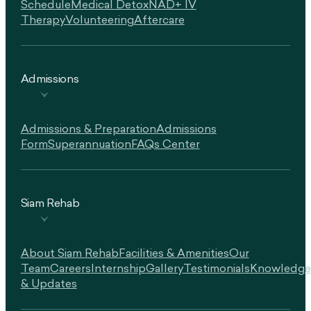
Schedule
Medical Detox
NAD+ IV
Therapy
Volunteering
Aftercare
Admissions
Admissions & Preparation
Admissions
Form
Superannuation
FAQs Center
Siam Rehab
About Siam Rehab
Facilities & Amenities
Our
Team
Careers
Internship
Gallery
Testimonials
Knowledge
& Updates