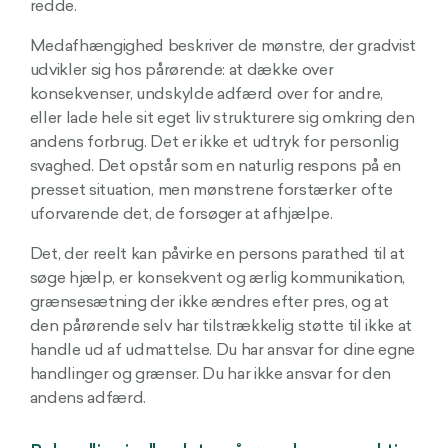
redde.
Medafhængighed beskriver de mønstre, der gradvist
udvikler sig hos pårørende: at dække over
konsekvenser, undskylde adfærd over for andre,
eller lade hele sit eget liv strukturere sig omkring den
andens forbrug. Det er ikke et udtryk for personlig
svaghed. Det opstår som en naturlig respons på en
presset situation, men mønstrene forstærker ofte
uforvarende det, de forsøger at afhjælpe.
Det, der reelt kan påvirke en persons parathed til at
søge hjælp, er konsekvent og ærlig kommunikation,
grænsesætning der ikke ændres efter pres, og at
den pårørende selv har tilstrækkelig støtte til ikke at
handle ud af udmattelse. Du har ansvar for dine egne
handlinger og grænser. Du har ikke ansvar for den
andens adfærd.