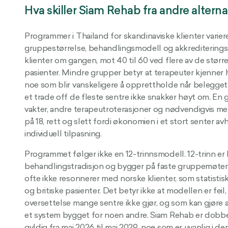
Hva skiller Siam Rehab fra andre alterna
Programmer i Thailand for skandinaviske klienter varier
gruppestørrelse, behandlingsmodell og akkrediteringss
klienter om gangen, mot 40 til 60 ved flere av de størr
pasienter. Mindre grupper betyr at terapeuter kjenner his
noe som blir vanskeligere å opprettholde når belegget 
et trade off de fleste sentre ikke snakker høyt om. En
vakter, andre terapeutroterasjoner og nødvendigvis m
på 18, rett og slett fordi økonomien i et stort senter 
individuell tilpasning.
Programmet følger ikke en 12-trinnsmodell. 12-trinn er 
behandlingstradisjon og bygger på faste gruppemøter 
ofte ikke resonnerer med norske klienter, som statisti
og britiske pasienter. Det betyr ikke at modellen er feil
oversettelse mange sentre ikke gjør, og som kan gjøre at
et system bygget for noen andre. Siam Rehab er dobb
gyldig fra mai 2026 til mai 2029, noe som er uvanlig i de