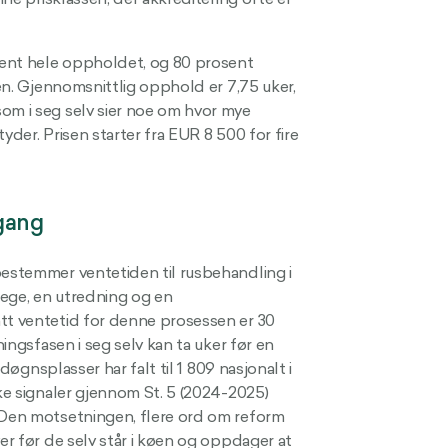
sent hele oppholdet, og 80 prosent
len. Gjennomsnittlig opphold er 7,75 uker,
om i seg selv sier noe om hvor mye
tyder. Prisen starter fra EUR 8 500 for fire
lgang
bestemmer ventetiden til rusbehandling i
tlege, en utredning og en
att ventetid for denne prosessen er 30
ningsfasen i seg selv kan ta uker før en
ldøgnsplasser har falt til 1 809 nasjonalt i
ske signaler gjennom St. 5 (2024-2025)
. Den motsetningen, flere ord om reform
er før de selv står i køen og oppdager at