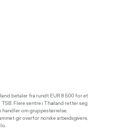
land betaler fra rundt EUR 8 500 for et
 TSB. Flere sentre i Thailand retter seg
m handler om gruppestørrelse,
mmet gir overfor norske arbeidsgivere,
lo.