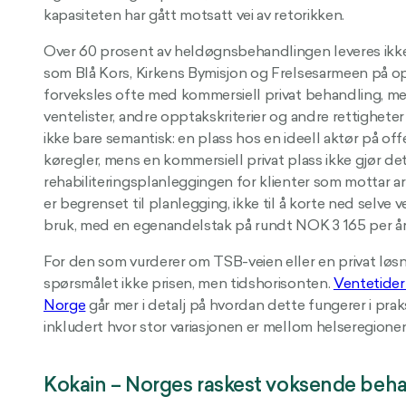
kapasiteten har gått motsatt vei av retorikken.
Over 60 prosent av heldøgnsbehandlingen leveres ikke a
som Blå Kors, Kirkens Bymisjon og Frelsesarmeen på op
forveksles ofte med kommersiell privat behandling, m
ventelister, andre opptakskriterier og andre rettigheter
ikke bare semantisk: en plass hos en ideell aktør på of
køregler, mens en kommersiell privat plass ikke gjør det.
rehabiliteringsplanleggingen for klienter som mottar 
er begrenset til planlegging, ikke til å korte ned selve 
bruk, med en egenandelstak på rundt NOK 3 165 per år
For den som vurderer om TSB-veien eller en privat løsnin
spørsmålet ikke prisen, men tidshorisonten.
Ventetider
Norge
går mer i detalj på hvordan dette fungerer i praks
inkludert hvor stor variasjonen er mellom helseregione
Kokain – Norges raskest voksende beh