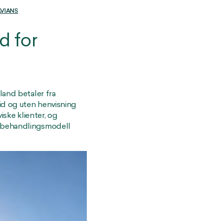
VIANS
d for
land betaler fra
id og uten henvisning
iske klienter, og
, behandlingsmodell