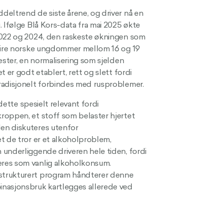
deltrend de siste årene, og driver nå en
. Ifølge Blå Kors-data fra mai 2025 økte
 2022 og 2024, den raskeste økningen som
 fire norske ungdommer mellom 16 og 19
ester, en normalisering som sjelden
 er godt etablert, rett og slett fordi
radisjonelt forbindes med rusproblemer.
 dette spesielt relevant fordi
roppen, et stoff som belaster hjertet
en diskuteres utenfor
t de tror er et alkoholproblem,
 underliggende driveren hele tiden, fordi
eres som vanlig alkoholkonsum.
 strukturert program håndterer denne
inasjonsbruk kartlegges allerede ved