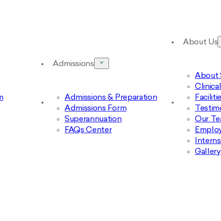
About Us
Admissions
About 
Clinic
m
Admissions & Preparation
Facilit
Admissions Form
Testim
Superannuation
Our T
FAQs Center
Emplo
Intern
Gallery