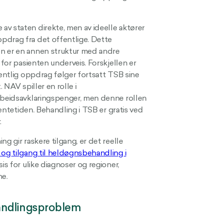
v staten direkte, men av ideelle aktører
pdrag fra det offentlige. Dette
en er en annen struktur med andre
 for pasienten underveis. Forskjellen er
fentlig oppdrag følger fortsatt TSB sine
 NAV spiller en rolle i
arbeidsavklaringspenger, men denne rollen
ventetiden. Behandling i TSB er gratis ved
.
g gir raskere tilgang, er det reelle
 og tilgang til heldøgnsbehandling i
is for ulike diagnoser og regioner,
ne.
andlingsproblem