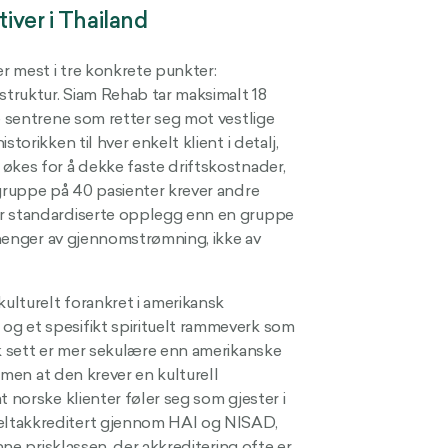
tiver i Thailand
er mest i tre konkrete punkter:
truktur. Siam Rehab tar maksimalt 18
e sentrene som retter seg mot vestlige
torikken til hver enkelt klient i detalj,
økes for å dekke faste driftskostnader,
 gruppe på 40 pasienter krever andre
er standardiserte opplegg enn en gruppe
avhenger av gjennomstrømning, ikke av
kulturelt forankret i amerikansk
og et spesifikt spirituelt rammeverk som
sk sett er mer sekulære enn amerikanske
, men at den krever en kulturell
 norske klienter føler seg som gjester i
eltakkreditert gjennom HAI og NISAD,
nne prisklassen, der akkreditering ofte er