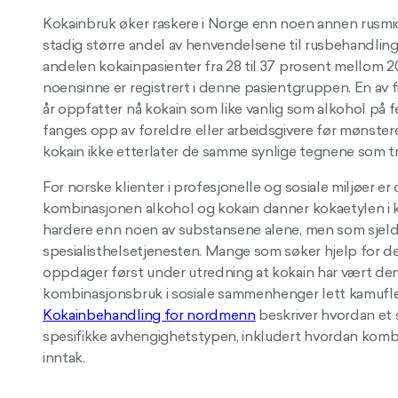
Kokainbruk øker raskere i Norge enn noen annen rusmid
stadig større andel av henvendelsene til rusbehandling
andelen kokainpasienter fra 28 til 37 prosent mellom
noensinne er registrert i denne pasientgruppen. En av
år oppfatter nå kokain som like vanlig som alkohol på f
fanges opp av foreldre eller arbeidsgivere før mønsteret
kokain ikke etterlater de samme synlige tegnene som t
For norske klienter i profesjonelle og sosiale miljøer er
kombinasjonen alkohol og kokain danner kokaetylen i k
hardere enn noen av substansene alene, men som sjeld
spesialisthelsetjenesten. Mange som søker hjelp for de
oppdager først under utredning at kokain har vært den
kombinasjonsbruk i sosiale sammenhenger lett kamufl
Kokainbehandling for nordmenn
beskriver hvordan et
spesifikke avhengighetstypen, inkludert hvordan komb
inntak.