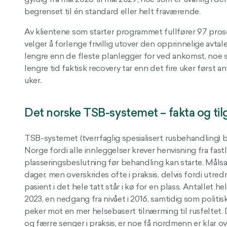
begrenset til én standard eller helt fraværende.
Av klientene som starter programmet fullfører 97 pro
velger å forlenge frivillig utover den opprinnelige avta
lengre enn de fleste planlegger for ved ankomst, noe s
lengre tid faktisk recovery tar enn det fire uker først an
uker.
Det norske TSB-systemet – fakta og ti
TSB-systemet (tverrfaglig spesialisert rusbehandling) 
Norge fordi alle innleggelser krever henvisning fra fas
plasseringsbeslutning før behandling kan starte. Måls
dager, men overskrides ofte i praksis, delvis fordi utred
pasient i det hele tatt står i kø for en plass. Antallet he
2023, en nedgang fra nivået i 2016, samtidig som politi
peker mot en mer helsebasert tilnærming til rusfeltet
og færre senger i praksis, er noe få nordmenn er klar ov