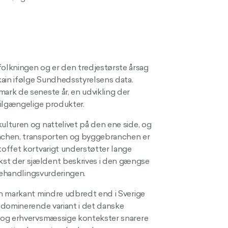
lkningen og er den tredjestørste årsag
kain ifølge Sundhedsstyrelsens data.
rk de seneste år, en udvikling der
tilgængelige produkter.
lturen og nattelivet på den ene side, og
nchen, transporten og byggebranchen er
offet kortvarigt understøtter lange
st der sjældent beskrives i den gængse
 behandlingsvurderingen.
n markant mindre udbredt end i Sverige
 dominerende variant i det danske
 og erhvervsmæssige kontekster snarere