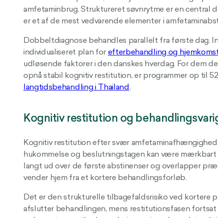
amfetaminbrug. Struktureret søvnrytme er en central d
er et af de mest vedvarende elementer i amfetaminabs
Dobbeltdiagnose behandles parallelt fra første dag. 
individualiseret plan for
efterbehandling og hjemkoms
udløsende faktorer i den danskes hverdag. For dem der
opnå stabil kognitiv restitution, er programmer op til 5
langtidsbehandling i Thailand
.
Kognitiv restitution og behandlingsvar
Kognitiv restitution efter svær amfetaminafhængighed 
hukommelse og beslutningstagen kan være mærkbart for
langt ud over de første abstinenser og overlapper præ
vender hjem fra et kortere behandlingsforløb.
Det er den strukturelle tilbagefaldsrisiko ved kortere p
afslutter behandlingen, mens restitutionsfasen fortsat