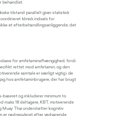
er behandlet.
ke tilstand parallelt giver statistisk
oordineret klinisk indsats for
ikke et efterbehandlingsanliggende; det
nsbase for amfetaminafhængighed, fordi
ecifikt rettet mod amfetamin, og den
iverende samtale er særligt vigtig i de
yppig hos amfetaminbrugere, der har brugt
s-baseret og inkluderer minimum to
med maks 18 deltagere, KBT, motiverende
g Muay Thai understøtter kognitiv
em er nedreguleret efter vedvarende