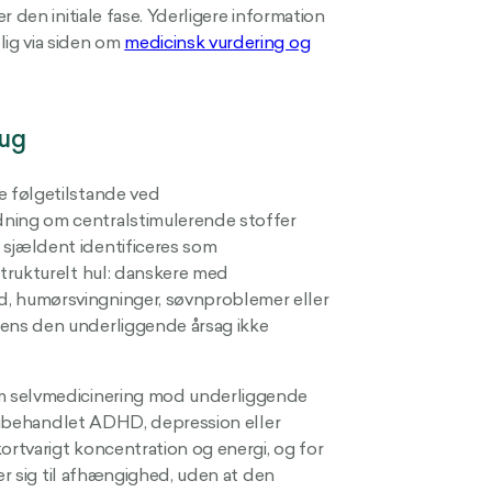
 den initiale fase. Yderligere information
ig via siden om
medicinsk vurdering og
ug
 følgetilstande ved
ning om centralstimulerende stoffer
sjældent identificeres som
trukturelt hul: danskere med
, humørsvingninger, søvnproblemer eller
ens den underliggende årsag ikke
m selvmedicinering mod underliggende
t: ubehandlet ADHD, depression eller
rtvarigt koncentration og energi, og for
er sig til afhængighed, uden at den