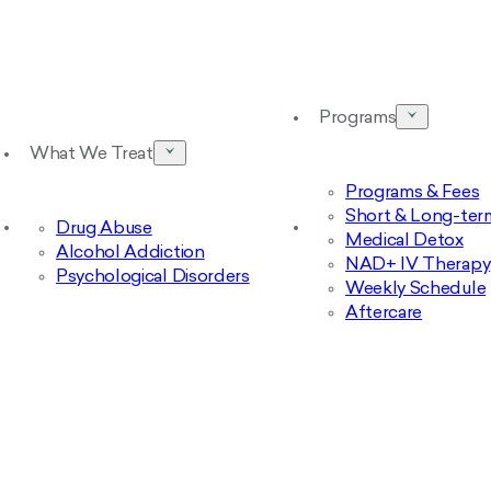
Programs
What We Treat
Programs & Fees
Short & Long-ter
Drug Abuse
Medical Detox
Alcohol Addiction
NAD+ IV Therapy
Psychological Disorders
Weekly Schedule
Aftercare