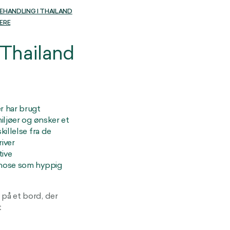
EHANDLING I THAILAND
ERE
Thailand
r har brugt
iljøer og ønsker et
illelse fra de
iver
tive
gnose som hyppig