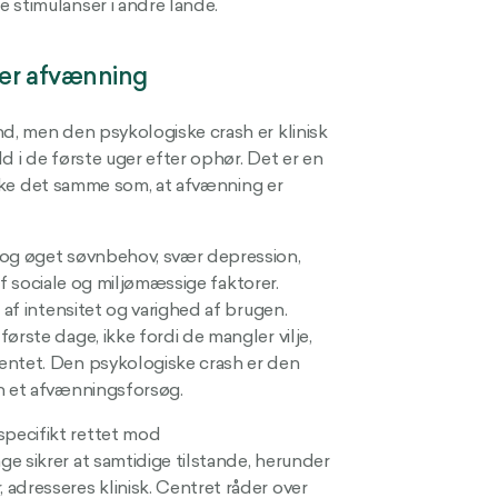
 stimulanser i andre lande.
der afvænning
nd, men den psykologiske crash er klinisk
ld i de første uger efter ophør. Det er en
r ikke det samme som, at afvænning er
 og øget søvnbehov, svær depression,
 af sociale og miljømæssige faktorer.
 af intensitet og varighed af brugen.
ørste dage, ikke fordi de mangler vilje,
entet. Den psykologiske crash er den
en et afvænningsforsøg.
pecifikt rettet mod
e sikrer at samtidige tilstande, herunder
adresseres klinisk. Centret råder over