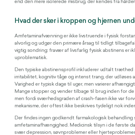
end den mere isolerede misbrug, der kendes fra hårdere
Hvad der sker i kroppen og hjernen un
Amfetaminafvænning er ikke livstruende i fysisk forsta
alvorlig og udgør den primære årsag til tidligt tilbagefa
vigtig sondring: fravær af livsfarlig fysisk abstinens e
uproblematisk.
Den typiske abstinensprofil inkluderer udtalt træthed
irritabilitet, kognitiv tåge og intenst trang, der udløses
Varighed er typisk dage til uger, men varierer afhængigt
Mange stopper og vender tilbage til brug inden for de f
men fordi sværhedsgraden af crash-fasen ikke var forv
mekanisme, der oftest ikke beskrives tydeligt nok ind
Der findes ingen godkendt farmakologisk behandling s
amfetaminafhængighed. Medicinsk tilsyn i de første dag
svær depression, søvnproblemer eller hjerteproblemer, 