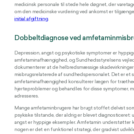
medicinsk personale til stede hele døgnet, der varetager
om den medicinske vurdering ved ankomst er tilgængel
initial afgiftning
.
Dobbeltdiagnose ved amfetaminmisbr
Depression, angst og psykotiske symptomer er hyppige
amfetaminafhængighed, og Sundhedsstyrelsens vejled
dokumenterer at de helbredsmæssige skadevirkninger 
misbrugsrelaterede af sundhedspersonalet. Det er et s
amfetaminafhængighed konsulterer lægen for træthed
hjerteproblemer og behandles for disse symptomer, m
adresseres.
Mange amfetaminbrugere har brugt stoffet delvist so
psykiske tilstande, der aldrig er blevet diagnosticere
angst er hyppige eksempler. Amfetamin understøtter ko
nogen er det en funktionel strategi, der gradvist udvikl