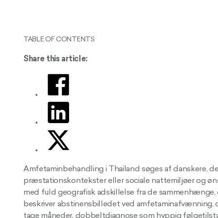
TABLE OF CONTENTS
Share this article:
Amfetaminbehandling i Thailand søges af danskere, der
præstationskontekster eller sociale nattemiljøer og øn
med fuld geografisk adskillelse fra de sammenhænge, 
beskriver abstinensbilledet ved amfetaminafvænning, d
tage måneder, dobbeltdiagnose som hyppig følgetilstan