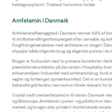
heldøgnsophold i Thailand fra kortere forløb.
Amfetamin i Danmark
Amfetaminafhængighed i Danmark rammer 6,6% af befo
til stofbehandlingsefterspørgsel efter cannabis og ko
Forgiftningshændelser med amfetamin er steget i Danma
afspejler både stigende brug og stigende potens i de 
Brugen er forbundet med to primære kontekster: festku
præstationskontekster på den anden. Hospitality-bra
erhvervsmiljøer forbundet med amfetaminbrug, fordi st
vagter og forlænget opmærksomhed. Det er en kontek
behandlingslitteratur, men som er klinisk relevant for
Crystal meth (metamfetamin) er til stede i Danmark me
og Østeuropa. Amfetamin i pulver- og pilleform er den
marked, og brugen sker primært i kombinerede sociale