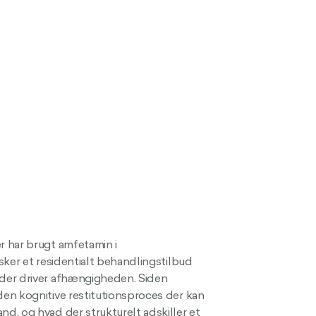
 har brugt amfetamin i
sker et residentialt behandlingstilbud
der driver afhængigheden. Siden
en kognitive restitutionsproces der kan
d, og hvad der strukturelt adskiller et