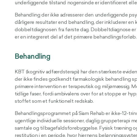
underliggende tilstand nogensinde er identificeret ell
Behandling der ikke adresserer den underliggende psykis
dårligere resultater end behandling, der inkluderer en k
dobbeltdiagnosen fra første dag. Dobbeltdiagnose er 
er en integreret del af det primære behandlingsforløb.
Behandling
KBT (kognitiv adfærdsterapi) har den stærkeste evide
der ikke findes godkendt farmakologisk behandling sp
primære intervention er terapeutisk og miljømæssig. Mot
tidlige faser, fordi ambivalens over for at stoppe er h
stoffet som et funktionelt redskab.
Behandlingsprogrammet på Siam Rehab er ikke-12-trin
ugentlige individuelle sessioner, daglig gruppeterapi 
samtale og tilbagefaldsforebyggelse. Fysisk træning o
restitution i en periode, hvor hjernens belønningssyst