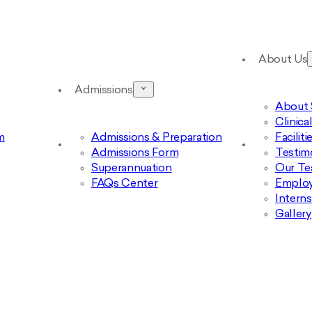
About Us
Admissions
About 
Clinic
m
Admissions & Preparation
Facilit
Admissions Form
Testim
Superannuation
Our T
FAQs Center
Emplo
Intern
Gallery