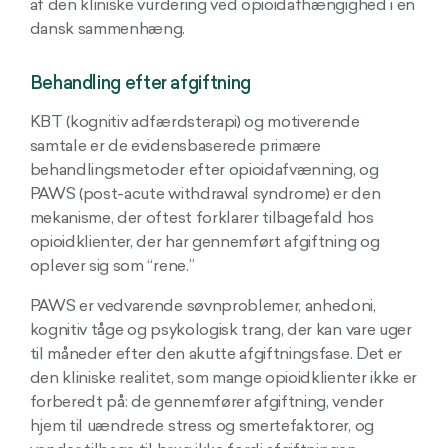
af den kliniske vurdering ved opioidafhængighed i en
dansk sammenhæng.
Behandling efter afgiftning
KBT (kognitiv adfærdsterapi) og motiverende
samtale er de evidensbaserede primære
behandlingsmetoder efter opioidafvænning, og
PAWS (post-acute withdrawal syndrome) er den
mekanisme, der oftest forklarer tilbagefald hos
opioidklienter, der har gennemført afgiftning og
oplever sig som “rene.”
PAWS er vedvarende søvnproblemer, anhedoni,
kognitiv tåge og psykologisk trang, der kan vare uger
til måneder efter den akutte afgiftningsfase. Det er
den kliniske realitet, som mange opioidklienter ikke er
forberedt på: de gennemfører afgiftning, vender
hjem til uændrede stress og smertefaktorer, og