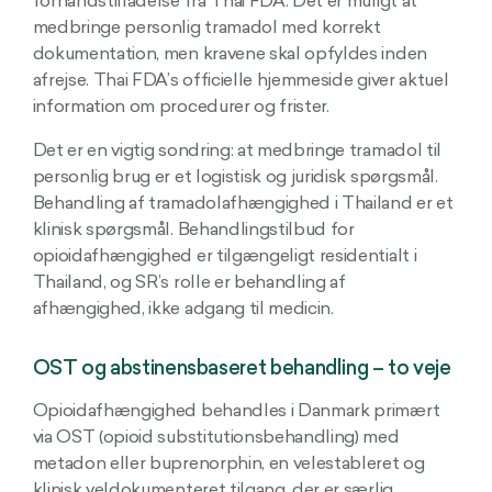
forhåndstilladelse fra Thai FDA. Det er muligt at
medbringe personlig tramadol med korrekt
dokumentation, men kravene skal opfyldes inden
afrejse. Thai FDA’s officielle hjemmeside giver aktuel
information om procedurer og frister.
Det er en vigtig sondring: at medbringe tramadol til
personlig brug er et logistisk og juridisk spørgsmål.
Behandling af tramadolafhængighed i Thailand er et
klinisk spørgsmål. Behandlingstilbud for
opioidafhængighed er tilgængeligt residentialt i
Thailand, og SR’s rolle er behandling af
afhængighed, ikke adgang til medicin.
OST og abstinensbaseret behandling – to veje
Opioidafhængighed behandles i Danmark primært
via OST (opioid substitutionsbehandling) med
metadon eller buprenorphin, en velestableret og
klinisk veldokumenteret tilgang, der er særlig