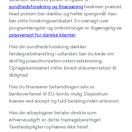
udlandet via deres police. En guide til
sundhedsforsikring og finansiering
beskriver præcist,
hvad policen bør dække, og hvilke spørgsmål man
bør stille forsikringsselskabet. En oversigt over
programlængder og omkostninger er tilgængelig via
prisoversigt for danske klienter
.
Hvis din sundhedsforsikring dækker
heldøgnsbehandling i udlandet, bør du bede om
skriftlig preauthorization inden indskrivning.
Optagelsesteamet stiller klinisk dokumentation til
rådighed.
Hvis du finansierer behandlingen selv, er
bankoverførsel til EU-konto mulig. Depositum
kræves ved accept og fuld betaling inden ankomst.
Hvis din arbejdsgiver betaler direkte som
erhvervsudgift, er dette fradragsberettiget.
Tavshedspligten ophæves ikke heraf.