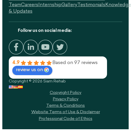
Team
Careers
Internship
Gallery
Testimonials
Knowledge
& Updates
Follow us on social media:
4.9
Based on 97 reviews
review us on
Copyright © 2026 Siam Rehab
Copyright Policy​
Privacy Policy
Terms & Conditions
Website Terms of Use & Disclaimer
Professional Code of Ethics