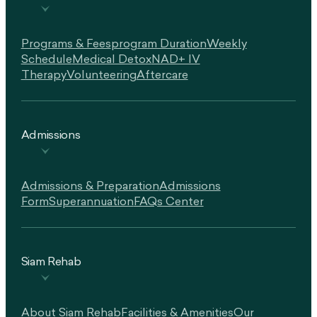
Programs & Fees
Program Duration
Weekly
Schedule
Medical Detox
NAD+ IV
Therapy
Volunteering
Aftercare
Admissions
Admissions & Preparation
Admissions
Form
Superannuation
FAQs Center
Siam Rehab
About Siam Rehab
Facilities & Amenities
Our