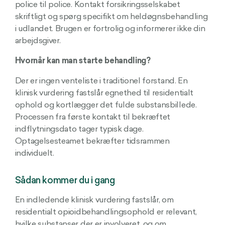
police til police. Kontakt forsikringsselskabet
skriftligt og spørg specifikt om heldøgnsbehandling
i udlandet. Brugen er fortrolig og informerer ikke din
arbejdsgiver.
Hvornår kan man starte behandling?
Der er ingen venteliste i traditionel forstand. En
klinisk vurdering fastslår egnethed til residentialt
ophold og kortlægger det fulde substansbillede.
Processen fra første kontakt til bekræftet
indflytningsdato tager typisk dage.
Optagelsesteamet bekræfter tidsrammen
individuelt.
Sådan kommer du i gang
En indledende klinisk vurdering fastslår, om
residentialt opioidbehandlingsophold er relevant,
hvilke substanser der er involveret, og om