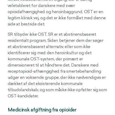
veletableret for danskere med svær
opioidafhængighed og heroinbaggrund. OST er en
legitim klinisk vej, og det er ikke formålet med denne
side at bestride det.
SR tilbyder ikke OST. SR er et abstinensbaseret
residentialt program. Siden betjener dem der søger
et abstinensbaseret alternativ, eller som ikke
identificerer sig med den heroinkultur og det
kommunale OST-system, der primært er
dimensioneret til at håndtere det. Danskere med
receptopioid-afhængighed fra smertebehandling
udgør en voksende gruppe, der ikke nødvendigvis er
dækket af det eksisterende kommunale
tilbudslandskab, og som måske ikke opfatter sig som
OST-kandidater.
Medicinsk afgiftning fra opioider