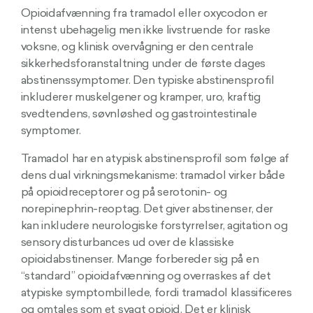
Opioidafvænning fra tramadol eller oxycodon er
intenst ubehagelig men ikke livstruende for raske
voksne, og klinisk overvågning er den centrale
sikkerhedsforanstaltning under de første dages
abstinenssymptomer. Den typiske abstinensprofil
inkluderer muskelgener og kramper, uro, kraftig
svedtendens, søvnløshed og gastrointestinale
symptomer.
Tramadol har en atypisk abstinensprofil som følge af
dens dual virkningsmekanisme: tramadol virker både
på opioidreceptorer og på serotonin- og
norepinephrin-reoptag. Det giver abstinenser, der
kan inkludere neurologiske forstyrrelser, agitation og
sensory disturbances ud over de klassiske
opioidabstinenser. Mange forbereder sig på en
“standard” opioidafvænning og overraskes af det
atypiske symptombillede, fordi tramadol klassificeres
og omtales som et svagt opioid. Det er klinisk